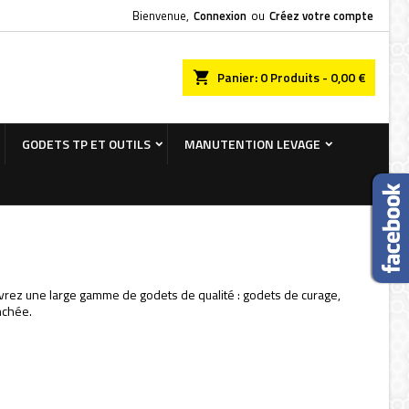
Bienvenue,
Connexion
ou
Créez votre compte
×
×
×
×
chercher
Panier
0
Produits -
0,00 €
GODETS TP ET OUTILS
MANUTENTION LEVAGE
)
n
s
vrez une large gamme de godets de qualité : godets de curage,
nchée.