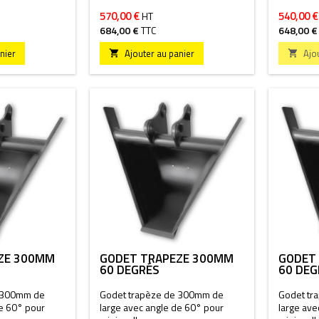
570,00 €
540,00 €
HT
684,00 €
TTC
648,00 €
nier
Ajouter au panier
Ajo


ZE 300MM
GODET TRAPÈZE 300MM
GODET
60 DEGRÉS
60 DEG
e 300mm de
Godet trapèze de 300mm de
Godet tr
de 60° pour
large avec angle de 60° pour
large ave