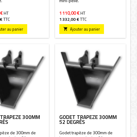
e.
mini-pelle.
 €
1 110,00 €
HT
HT
 €
TTC
1 332,00 €
TTC
uter au panier
Ajouter au panier

 TRAPÈZE 300MM
GODET TRAPÈZE 300MM
RÉS
52 DEGRÉS
apèze de 300mm de
Godet trapèze de 300mm de