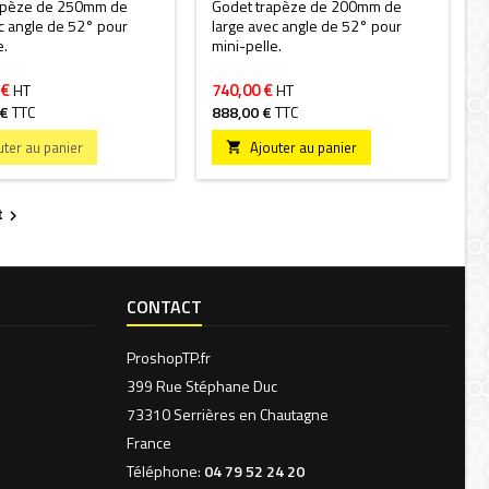
apèze de 250mm de
Godet trapèze de 200mm de
c angle de 52° pour
large avec angle de 52° pour
e.
mini-pelle.
 €
740,00 €
HT
HT
 €
TTC
888,00 €
TTC
uter au panier
Ajouter au panier

t

CONTACT
ProshopTP.fr
399 Rue Stéphane Duc
73310 Serrières en Chautagne
France
Téléphone:
04 79 52 24 20