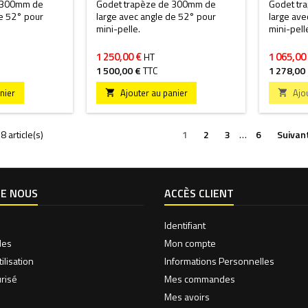
e 300mm de
Godet trapèze de 300mm de
Godet tr
de 52° pour
large avec angle de 52° pour
large ave
mini-pelle.
mini-pell
1 250,00 €
1 065,00
HT
1 500,00 €
TTC
1 278,00
nier
Ajouter au panier
Ajo


 article(s)
1
2
3
…
6
Suivan
DE NOUS
ACCÈS CLIENT
Identifiant
les
Mon compte
ilisation
Informations Personnelles
risé
Mes commandes
Mes avoirs