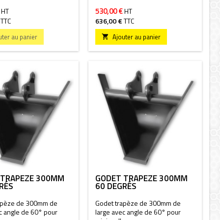
530,00 €
HT
HT
TTC
636,00 €
TTC
uter au panier
Ajouter au panier

 TRAPÈZE 300MM
GODET TRAPÈZE 300MM
RÉS
60 DEGRÉS
apèze de 300mm de
Godet trapèze de 300mm de
c angle de 60° pour
large avec angle de 60° pour