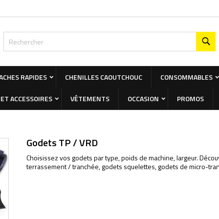
 liste de souhaits
modalTitle))
éer une liste d'envies
onnexion
Re
Créer une nouvelle liste
onfirmMessage))
s devez être connecté pour ajouter des produits à votre liste d'envies.
 de la liste d'envies
ACHES RAPIDES
CHENILLES CAOUTCHOUC
CONSOMMABLES
((cancelText))
Annuler
((modalDeleteText)
Connexio
ET ACCESSOIRES
VÊTEMENTS
OCCASION
PROMOS
Annuler
Créer une liste d'envie
Godets TP / VRD
Choisissez vos godets par type, poids de machine, largeur. Décou
terrassement / tranchée, godets squelettes, godets de micro-tra