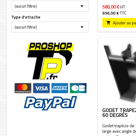

(aucun filtre)
580,00 €
HT
696,00 €
TTC
Type d'attache
Ajouter au pa


(aucun filtre)
GODET TRAPÈ
60 DEGRÉS
Godet trapèze d
large avec angle 