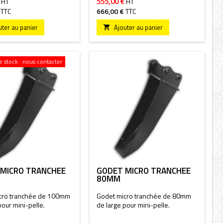
555,00 €
HT
HT
TTC
666,00 €
TTC
uter au panier
Ajouter au panier

 stock : nous contacter
MICRO TRANCHÉE
GODET MICRO TRANCHÉE
M
80MM
cro tranchée de 100mm
Godet micro tranchée de 80mm
pour mini-pelle.
de large pour mini-pelle.