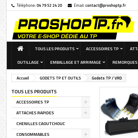
Téléphone:
04 79 52 24 20
Email:
contact@proshoptp.fr
Ma
((
Cr
C
add_circle_outline
((c
Vou
Nom
ACCUEIL
TOUS LES PRODUITS
ACCESSOIRES TP
ATT
OUTILLAGE
EMBALLAGE ET ARRIMAGE
REMORQUES 
Accueil
GODETS TP ET OUTILS
Godets TP / VRD
TOUS LES PRODUITS
ACCESSOIRES TP
Toggle
ATTACHES RAPIDES
Toggle
CHENILLES CAOUTCHOUC
CONSOMMABLES