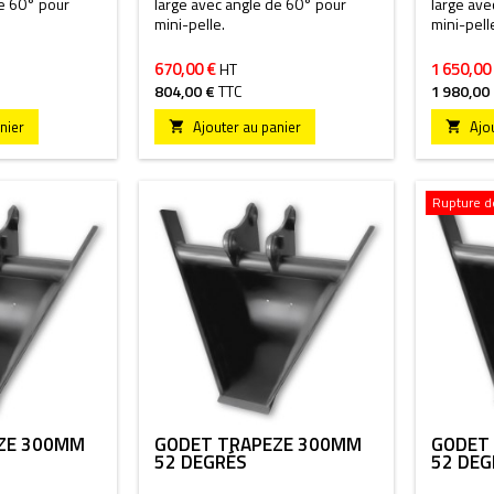
de 60° pour
large avec angle de 60° pour
large ave
mini-pelle.
mini-pell
670,00 €
1 650,00
HT
804,00 €
TTC
1 980,00
nier
Ajouter au panier
Ajo


Rupture de
ZE 300MM
GODET TRAPÈZE 300MM
GODET
52 DEGRÉS
52 DEG