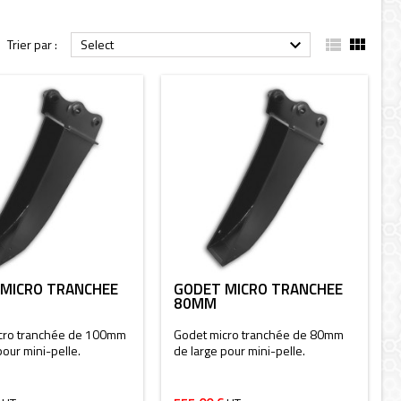


Trier par :
Select

MICRO TRANCHÉE
GODET MICRO TRANCHÉE
M
80MM
cro tranchée de 100mm
Godet micro tranchée de 80mm
pour mini-pelle.
de large pour mini-pelle.