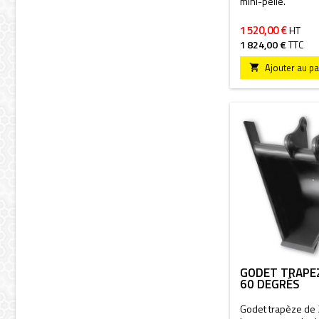
mini-pelle.
1 520,00 €
HT
1 824,00 €
TTC
Ajouter au pa

GODET TRAPÈ
60 DEGRÉS
Godet trapèze d