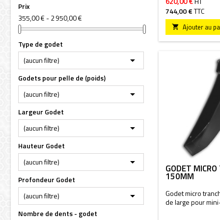
620,00 €
HT
Prix
744,00 €
TTC
355,00 € - 2 950,00 €
Ajouter au pa

Type de godet

(aucun filtre)
Godets pour pelle de (poids)

(aucun filtre)
Largeur Godet

(aucun filtre)
Hauteur Godet

(aucun filtre)
GODET MICRO
150MM
Profondeur Godet
Godet micro tran

(aucun filtre)
de large pour mini
Nombre de dents - godet