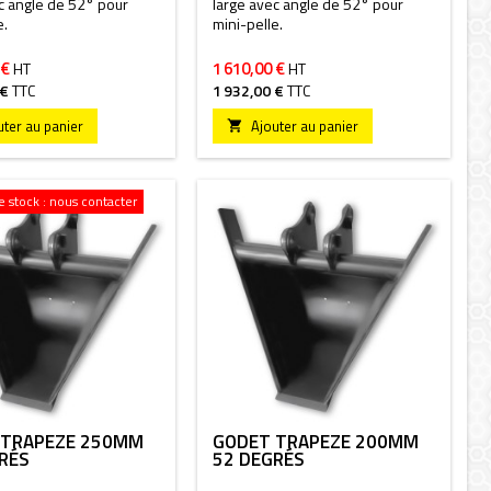
c angle de 52° pour
large avec angle de 52° pour
e.
mini-pelle.
 €
1 610,00 €
HT
HT
 €
TTC
1 932,00 €
TTC
uter au panier
Ajouter au panier

 stock : nous contacter
 TRAPÈZE 250MM
GODET TRAPÈZE 200MM
RÉS
52 DEGRÉS