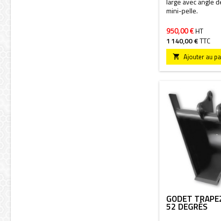
large avec angle 
mini-pelle.
950,00 €
HT
1 140,00 €
TTC
Ajouter au pa

GODET TRAPÈ
52 DEGRÉS