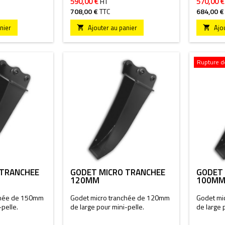
590,00 €
570,00 €
HT
708,00 €
TTC
684,00 €
nier
Ajouter au panier
Ajo


Rupture de
 TRANCHÉE
GODET MICRO TRANCHÉE
GODET 
120MM
100M
chée de 150mm
Godet micro tranchée de 120mm
Godet mi
-pelle.
de large pour mini-pelle.
de large 