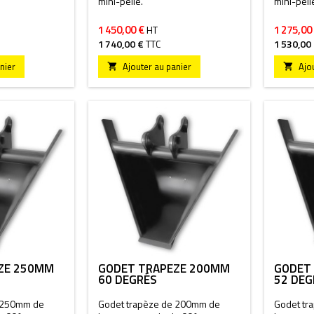
mini-pelle.
mini-pell
1 450,00 €
1 275,00
HT
1 740,00 €
TTC
1 530,00
nier
Ajouter au panier
Ajo


ZE 250MM
GODET TRAPÈZE 200MM
GODET
60 DEGRÉS
52 DEG
e 250mm de
Godet trapèze de 200mm de
Godet tr