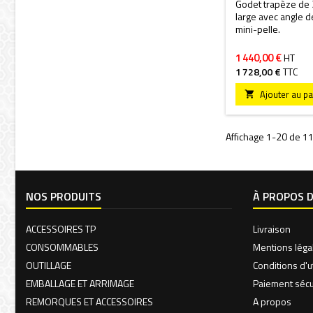
Godet trapèze d
large avec angle 
mini-pelle.
1 440,00 €
HT
1 728,00 €
TTC
Ajouter au pa

Affichage 1-20 de 118
NOS PRODUITS
À PROPOS 
ACCESSOIRES TP
Livraison
CONSOMMABLES
Mentions léga
OUTILLAGE
Conditions d'ut
EMBALLAGE ET ARRIMAGE
Paiement sécu
REMORQUES ET ACCESSOIRES
A propos