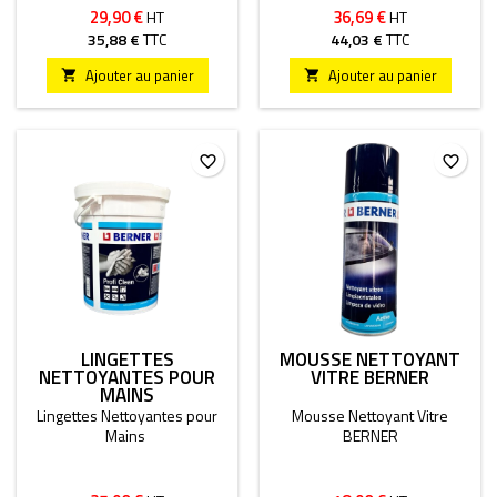
29,90 €
36,69 €
HT
HT
35,88 €
TTC
44,03 €
TTC
Ajouter au panier
Ajouter au panier


favorite_border
favorite_border
LINGETTES
MOUSSE NETTOYANT
NETTOYANTES POUR
VITRE BERNER
MAINS
Lingettes Nettoyantes pour
Mousse Nettoyant Vitre
Mains
BERNER