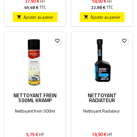
37,90 €
18,90 €
HT
HT
45,48 €
TTC
22,68 €
TTC
Ajouter au panier
Ajouter au panier


favorite_border
favorite_border
NETTOYANT FREIN
NETTOYANT
500ML KRAMP
RADIATEUR
Nettoyant frein 500ml
Nettoyant Radiateur
5,75 €
19,90 €
HT
HT