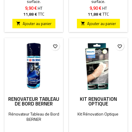
surface.
surface.
9,90 €
9,90 €
HT
HT
11,88 €
TTC
11,88 €
TTC
Ajouter au panier
Ajouter au panier


favorite_border
favorite_border
RÉNOVATEUR TABLEAU
KIT RÉNOVATION
DE BORD BERNER
OPTIQUE
Rénovateur Tableau de Bord
Kit Rénovation Optique
BERNER