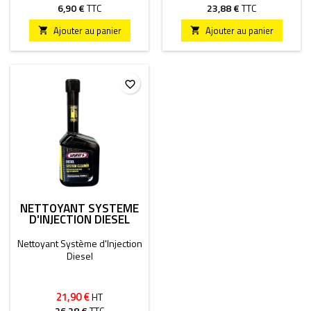
6,90 €
TTC
23,88 €
TTC
Ajouter au panier
Ajouter au panier


favorite_border
NETTOYANT SYSTÈME
D'INJECTION DIESEL
Nettoyant Système d'Injection
Diesel
21,90 €
HT
26,28 €
TTC