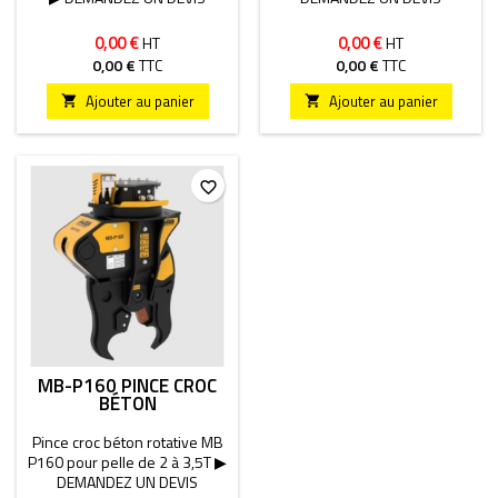
0,00 €
0,00 €
HT
HT
0,00 €
TTC
0,00 €
TTC
Ajouter au panier
Ajouter au panier


favorite_border
MB-P160 PINCE CROC
BÉTON
Pince croc béton rotative MB
P160 pour pelle de 2 à 3,5T ▶
DEMANDEZ UN DEVIS