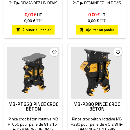
35T ▶ DEMANDEZ UN DEVIS
25T ▶ DEMANDEZ UN DEVIS
0,00 €
0,00 €
HT
HT
0,00 €
TTC
0,00 €
TTC
Ajouter au panier
Ajouter au panier


favorite_border
favorite_border
MB-PT650 PINCE CROC
MB-P380 PINCE CROC
BÉTON
BÉTON
Pince croc béton rotative MB
Pince croc béton rotative MB
PT650 pour pelle de 8T à 15T
P380 pour pelle de 4,5 à 8T ▶
▶ DEMANDEZ UN DEVIS
DEMANDEZ UN DEVIS