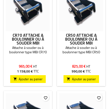
CR70 ATTACHE À
CR50 ATTACHE À
BOULONNER OU À
BOULONNER OU À
SOUDER MBI
SOUDER MBI
Attache à souder ou à
Attache à souder ou à
boulonner type MBI CR70
boulonner type MBI CR50
965,00 €
825,00 €
HT
HT
1 158,00 €
TTC
990,00 €
TTC
Ajouter au panier
Ajouter au panier


favorite_border
favorite_border