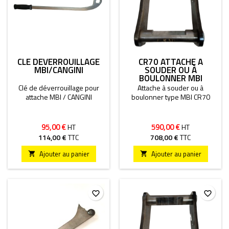
CLÉ DÉVERROUILLAGE
CR70 ATTACHE À
MBI/CANGINI
SOUDER OU À
BOULONNER MBI
Clé de déverrouillage pour
Attache à souder ou à
attache MBI / CANGINI
boulonner type MBI CR70
95,00 €
590,00 €
HT
HT
114,00 €
TTC
708,00 €
TTC
Ajouter au panier
Ajouter au panier


favorite_border
favorite_border