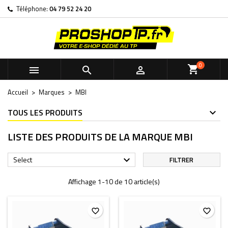
Téléphone:
04 79 52 24 20
×
×
×
×
Ma liste de souhaits
((modalTitle))
Créer une liste d'envies
Connexion
Créer une nouvelle liste
add_circle_outline
((confirmMessage))
Vous devez être connecté pour ajouter des produits à votre
Nom de la liste d'envies
liste d'envies.
0



((cancelText))
((modalDeleteText))
Annuler
Connexion
Accueil
Marques
MBI
Annuler
Créer une liste d'envies
TOUS LES PRODUITS
LISTE DES PRODUITS DE LA MARQUE MBI
Select

FILTRER
Affichage 1-10 de 10 article(s)
favorite_border
favorite_border