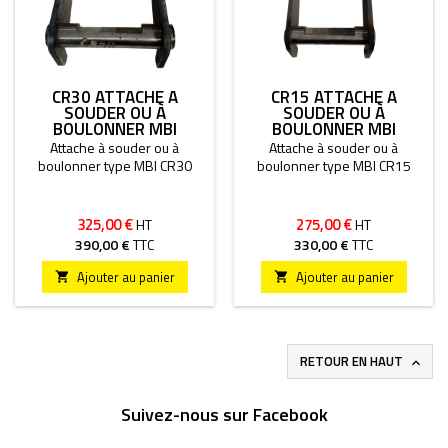
CR30 ATTACHE À
CR15 ATTACHE À
SOUDER OU À
SOUDER OU À
BOULONNER MBI
BOULONNER MBI
Attache à souder ou à
Attache à souder ou à
boulonner type MBI CR30
boulonner type MBI CR15
325,00 €
275,00 €
HT
HT
390,00 €
TTC
330,00 €
TTC
Ajouter au panier
Ajouter au panier


RETOUR EN HAUT

Suivez-nous sur Facebook