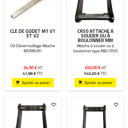
CLÉ DE GODET M1 V1
CR50 ATTACHE À
ET V2
SOUDER OU À
BOULONNER MBI
Clé Déverrouillage Attache
Attache à souder ou à
MORIN M1
boulonner type MBI CR50
34,90 €
450,00 €
HT
HT
41,88 €
TTC
540,00 €
TTC
Ajouter au panier
Ajouter au panier


favorite_border
favorite_border