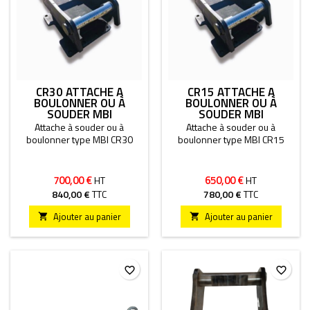
CR30 ATTACHE À
CR15 ATTACHE À
BOULONNER OU À
BOULONNER OU À
SOUDER MBI
SOUDER MBI
Attache à souder ou à
Attache à souder ou à
boulonner type MBI CR30
boulonner type MBI CR15
700,00 €
650,00 €
HT
HT
840,00 €
TTC
780,00 €
TTC
Ajouter au panier
Ajouter au panier


favorite_border
favorite_border