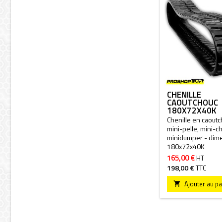
CHENILLE
CAOUTCHOUC
180X72X40K
Chenille en caout
mini-pelle, mini-c
minidumper - dim
180x72x40K
165,00 €
HT
198,00 €
TTC
Ajouter au pa
