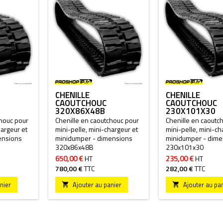
CHENILLE
CHENILLE
CAOUTCHOUC
CAOUTCHOUC
320X86X48B
230X101X30
chouc pour
Chenille en caoutchouc pour
Chenille en caoutc
hargeur et
mini-pelle, mini-chargeur et
mini-pelle, mini-ch
ensions
minidumper - dimensions
minidumper - dime
320x86x48B
230x101x30
650,00 €
235,00 €
HT
HT
780,00 €
TTC
282,00 €
TTC
nier
Ajouter au panier
Ajouter au pa

