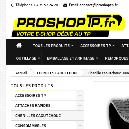
Téléphone:
04 79 52 24 20
Email:
contact@proshoptp.fr
Ma
Cr
C
add_circle_outline
Vou
Nom
ACCUEIL
TOUS LES PRODUITS
ACCESSOIRES TP
ATT
OUTILLAGE
EMBALLAGE ET ARRIMAGE
REMORQUES 
Accueil
CHENILLES CAOUTCHOUC
Chenille caoutchouc 300
TOUS LES PRODUITS
ACCESSOIRES TP
Toggle
ATTACHES RAPIDES
Toggle
CHENILLES CAOUTCHOUC
CONSOMMABLES