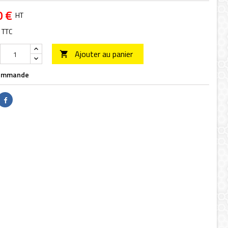
0 €
HT
TTC
Ajouter au panier

ommande
Partager