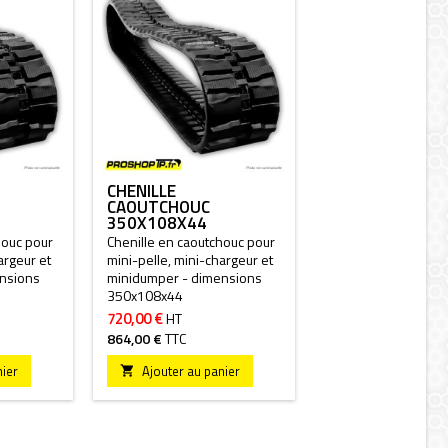
CHENILLE
CAOUTCHOUC
350X108X44
houc pour
Chenille en caoutchouc pour
argeur et
mini-pelle, mini-chargeur et
nsions
minidumper - dimensions
350x108x44
720,00 €
HT
864,00 €
TTC
nier
Ajouter au panier
