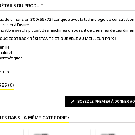
DÉTAILS DU PRODUIT
ouc de dimension
300x55x72
fabriquée avec la technologie de construction 
ures et à l'usure.
ompatible avec la plupart des machines disposant de chenilles de ces dimen
OUC ECOTRACK RÉSISTANTE ET DURABLE AU MEILLEUR PRIX !
nille :
naturel
synthétiques
r 1an.
ES (0)
SOYEZ LE PREMIER À DONNER VO
ITS DANS LA MÊME CATÉGORIE :