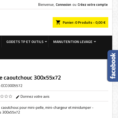
Bienvenue,
Connexion
ou
Créez votre compte
×
×
×
chercher
Panier
0
Produits -
0,00 €
GODETS TP ET OUTILS
MANUTENTION LEVAGE
n
s
le caoutchouc 300x55x72
e
ECO3005572
Donnez votre avis
n caoutchouc pour mini-pelle, mini-chargeur et minidumper -
s 300x55x72