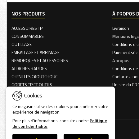
NOS PRODUITS
À PROPOS 
ACCESSOIRES TP
Livraison
CONSOMMABLES
Mentions léga
OUTILLAGE
Conditions d'ut
EMBALLAGE ET ARRIMAGE
Paiement sécu
REMORQUES ET ACCESSOIRES
A propos
ATTACHES RAPIDES
Conditions de
CHENILLES CAOUTCHOUC
Contactez-no
GODETS TP ET OUTILS
Un site du G
MANUTENTION LEVAGE
Cookies
VÊTEMENTS
Ce magasin utilise des cookies pour améliorer votre
OCCASION
expérience de navigation.
Pour plus d'informations, consultez notre
Politique
de confidentialité
.