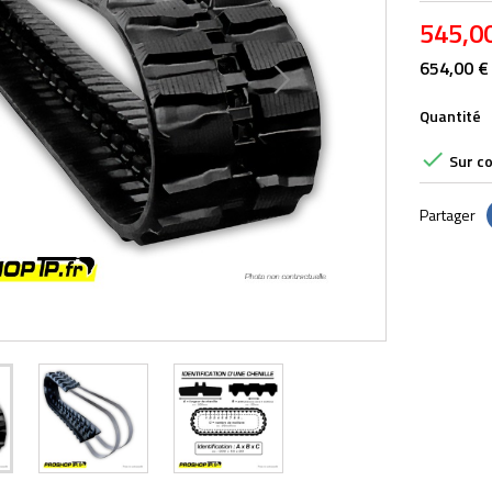
545,0
654,00 €
Quantité

Sur c
Partager