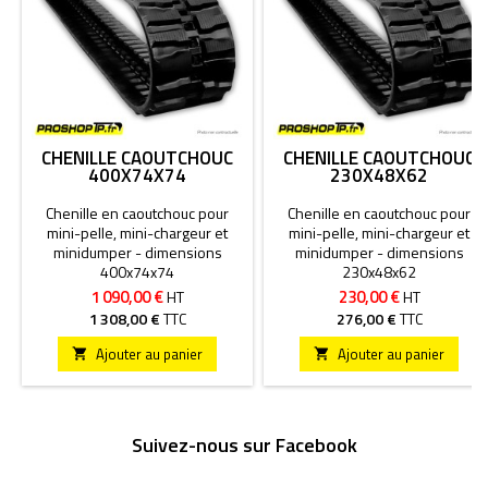
CHENILLE CAOUTCHOUC
CHENILLE CAOUTCHOUC
400X74X74
230X48X62
Chenille en caoutchouc pour
Chenille en caoutchouc pour
mini-pelle, mini-chargeur et
mini-pelle, mini-chargeur et
minidumper - dimensions
minidumper - dimensions
400x74x74
230x48x62
1 090,00 €
230,00 €
HT
HT
1 308,00 €
TTC
276,00 €
TTC
Ajouter au panier
Ajouter au panier


Suivez-nous sur Facebook