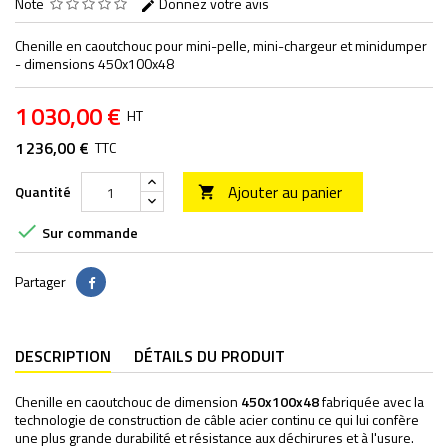
Note
Donnez votre avis
Chenille en caoutchouc pour mini-pelle, mini-chargeur et minidumper
- dimensions 450x100x48
1 030,00 €
HT
1 236,00 €
TTC
Ajouter au panier
Quantité


Sur commande
Partager
Partager
DESCRIPTION
DÉTAILS DU PRODUIT
Chenille en caoutchouc de dimension
450x100x48
fabriquée avec la
technologie de construction de câble acier continu ce qui lui confère
une plus grande durabilité et résistance aux déchirures et à l'usure.