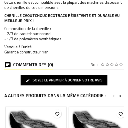
Cette chenille est compatible avec la plupart des machines disposant
de chenilles de ces dimensions.
CHENILLE CAOUTCHOUC ECOTRACK RÉSISTANTE ET DURABLE AU
MEILLEUR PRIX !
Composition de la chenille :
- 2/3 de caoutchouc naturel
- 1/3 de polymères synthétiques
Vendue à l'unité.
Garantie constructeur 1an.
COMMENTAIRES (0)
Note
SOYEZ LE PREMIER À DONNER VOTRE AVIS
4 AUTRES PRODUITS DANS LA MÊME CATÉGORIE :
<
>
favorite_border
favorite_border