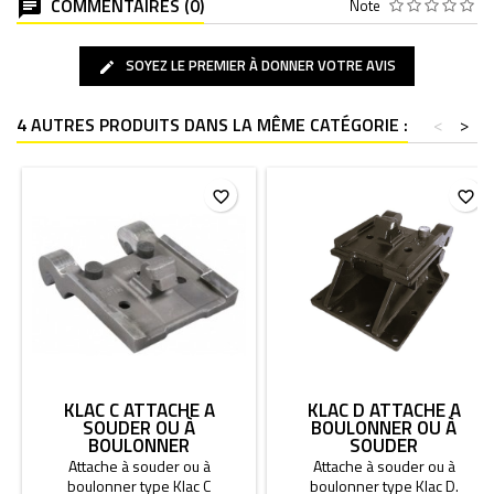
COMMENTAIRES (0)
Note
SOYEZ LE PREMIER À DONNER VOTRE AVIS
4 AUTRES PRODUITS DANS LA MÊME CATÉGORIE :
<
>
favorite_border
favorite_border
KLAC C ATTACHE À
KLAC D ATTACHE À
SOUDER OU À
BOULONNER OU À
BOULONNER
SOUDER
Attache à souder ou à
Attache à souder ou à
boulonner type Klac C
boulonner type Klac D.