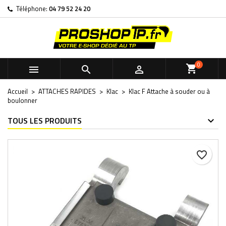
Téléphone:
04 79 52 24 20
×
×
×
Ma liste de souhaits
Créer une liste d'envies
Connexion
Créer une nouvelle liste
add_circle_outline
Vous devez être connecté pour ajouter des produits à votre
Nom de la liste d'envies
liste d'envies.
0



Annuler
Connexion
Accueil
ATTACHES RAPIDES
Klac
Klac F Attache à souder ou à
Annuler
Créer une liste d'envies
boulonner
TOUS LES PRODUITS
favorite_border