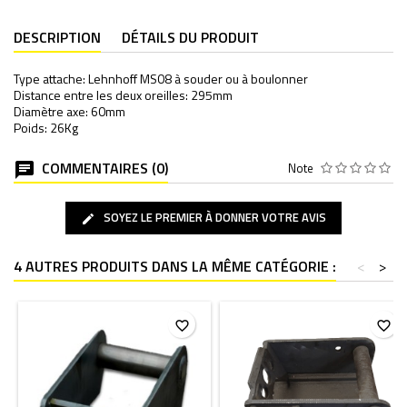
DESCRIPTION
DÉTAILS DU PRODUIT
Type attache: Lehnhoff MS08 à souder ou à boulonner
Distance entre les deux oreilles: 295mm
Diamètre axe: 60mm
Poids: 26Kg
COMMENTAIRES (0)
Note
SOYEZ LE PREMIER À DONNER VOTRE AVIS
4 AUTRES PRODUITS DANS LA MÊME CATÉGORIE :
<
>
favorite_border
favorite_border